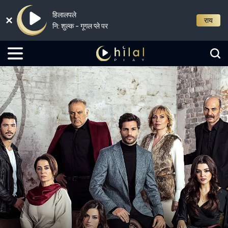
हिलालपले
राय
नि: शुल्क - गूगल प्ले पर