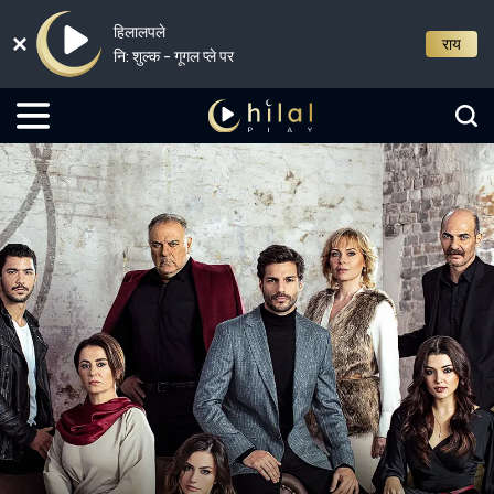
हिलालपले
राय
नि: शुल्क - गूगल प्ले पर