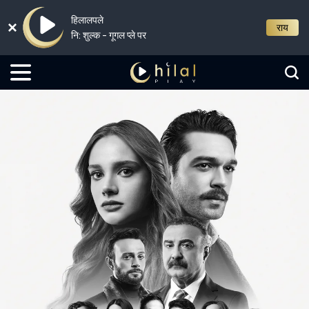
हिलालपले
राय
नि: शुल्क - गूगल प्ले पर