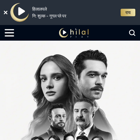
हिलालपले
राय
नि: शुल्क - गूगल प्ले पर