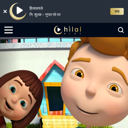
हिलालपले
राय
नि: शुल्क - गूगल प्ले पर