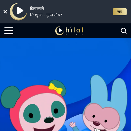
हिलालपले
राय
नि: शुल्क - गूगल प्ले पर