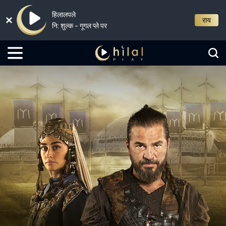
हिलालपले
राय
नि: शुल्क - गूगल प्ले पर