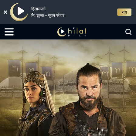
हिलालपले
राय
नि: शुल्क - गूगल प्ले पर