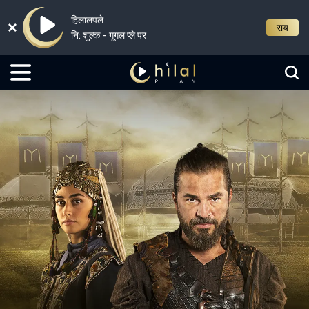
हिलालपले
राय
नि: शुल्क - गूगल प्ले पर