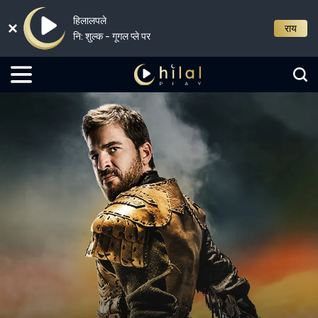
हिलालपले
राय
नि: शुल्क - गूगल प्ले पर