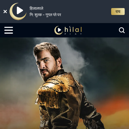
हिलालपले
राय
नि: शुल्क - गूगल प्ले पर