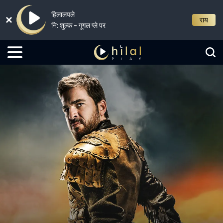
हिलालपले
राय
नि: शुल्क - गूगल प्ले पर