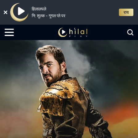
हिलालपले
राय
नि: शुल्क - गूगल प्ले पर