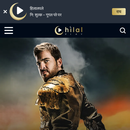
हिलालपले
राय
नि: शुल्क - गूगल प्ले पर