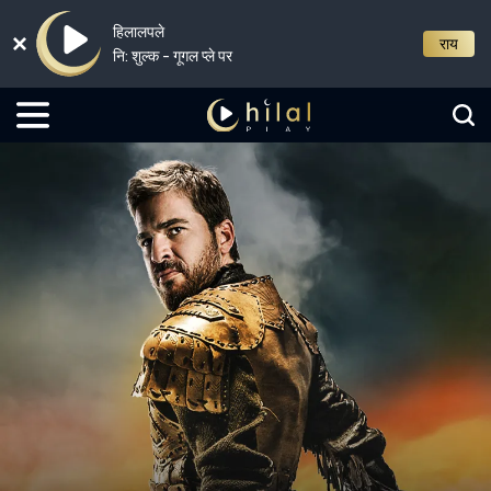
हिलालपले
राय
नि: शुल्क - गूगल प्ले पर