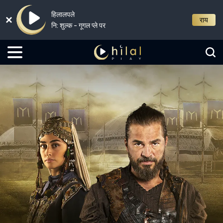
हिलालपले
राय
नि: शुल्क - गूगल प्ले पर