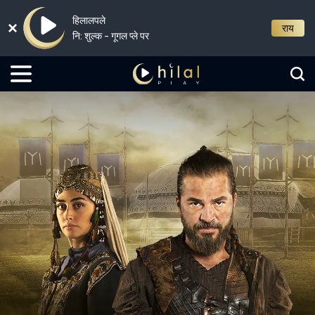
हिलालपले
राय
नि: शुल्क - गूगल प्ले पर