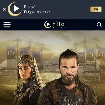
हिलालपले
राय
नि: शुल्क - गूगल प्ले पर