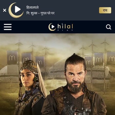
हिलालपले
राय
नि: शुल्क - गूगल प्ले पर