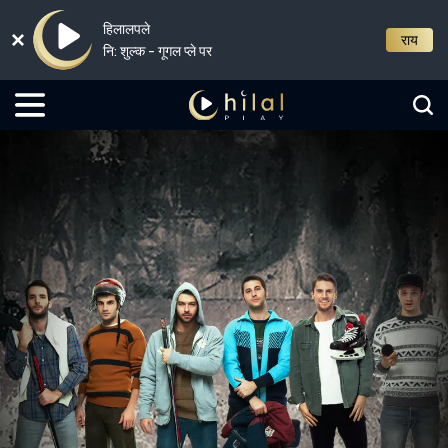
हिलालपले
राय
नि: शुल्क - गूगल प्ले पर