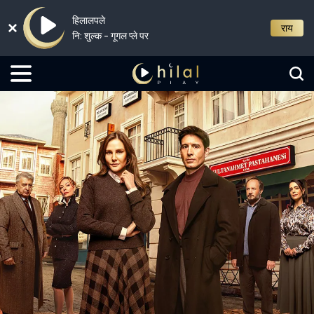
हिलालपले
राय
नि: शुल्क - गूगल प्ले पर