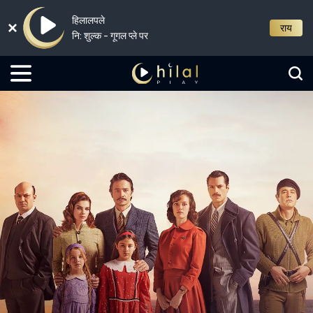
हिलालपले
राय
नि: शुल्क - गूगल प्ले पर