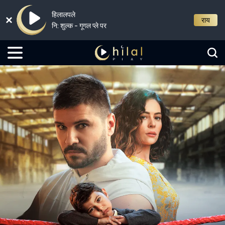
हिलालपले
राय
नि: शुल्क - गूगल प्ले पर