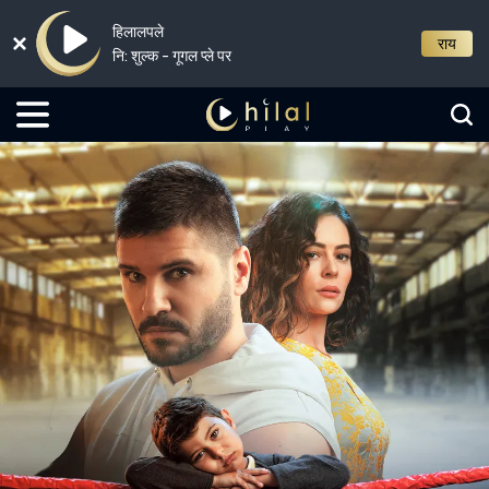
हिलालपले
राय
नि: शुल्क - गूगल प्ले पर