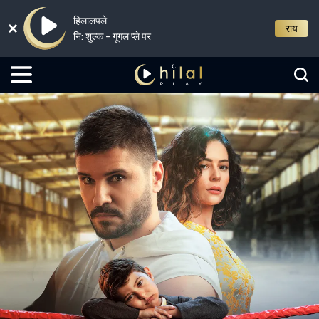
हिलालपले
राय
नि: शुल्क - गूगल प्ले पर