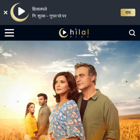
हिलालपले
राय
नि: शुल्क - गूगल प्ले पर