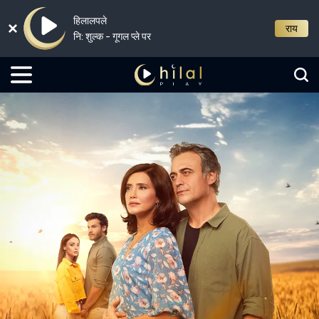
हिलालपले
राय
नि: शुल्क - गूगल प्ले पर