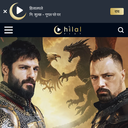
हिलालपले
राय
नि: शुल्क - गूगल प्ले पर