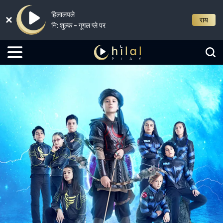
हिलालपले
राय
नि: शुल्क - गूगल प्ले पर