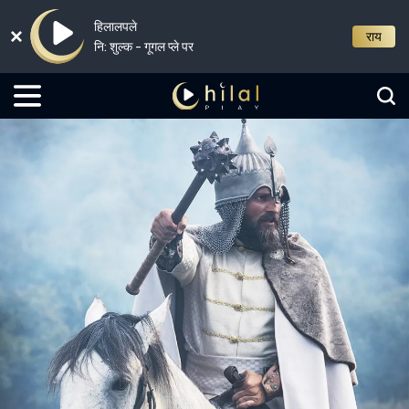
हिलालपले
राय
नि: शुल्क - गूगल प्ले पर