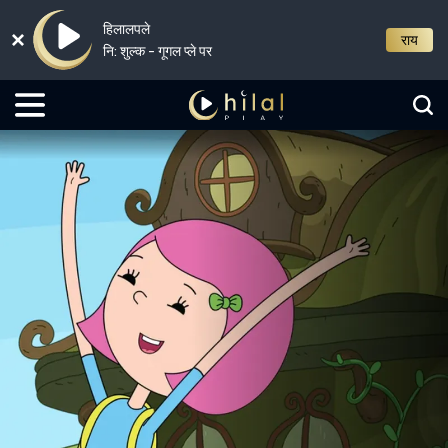
हिलालपले
राय
नि: शुल्क - गूगल प्ले पर