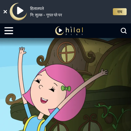
हिलालपले
राय
नि: शुल्क - गूगल प्ले पर