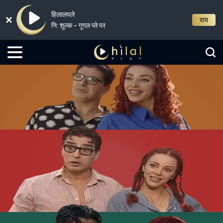
हिलालपले
राय
नि: शुल्क - गूगल प्ले पर