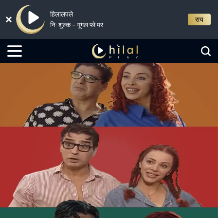
हिलालपले
राय
नि: शुल्क - गूगल प्ले पर