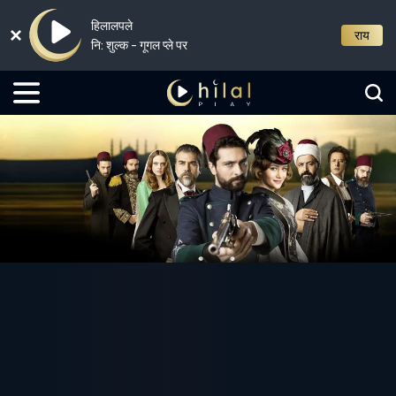
हिलालपले
राय
नि: शुल्क - गूगल प्ले पर