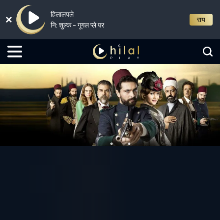
हिलालपले
राय
नि: शुल्क - गूगल प्ले पर