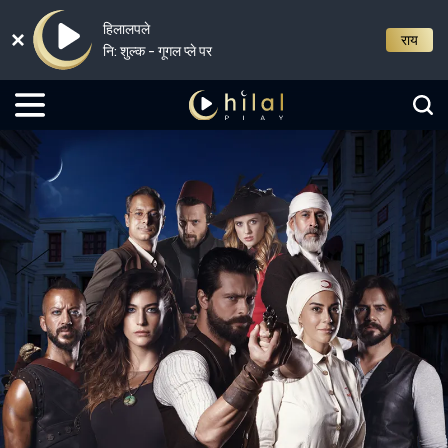
हिलालपले
राय
नि: शुल्क - गूगल प्ले पर