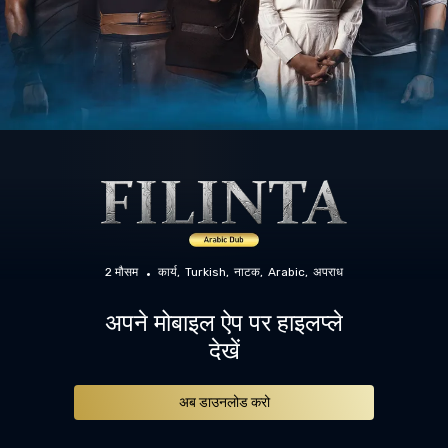
2 मौसम
कार्य
Turkish
नाटक
Arabic
अपराध
अपने मोबाइल ऐप पर हाइलप्ले
देखें
अब डाउनलोड करो