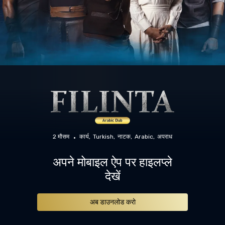
2 मौसम
कार्य
Turkish
नाटक
Arabic
अपराध
अपने मोबाइल ऐप पर हाइलप्ले
देखें
अब डाउनलोड करो