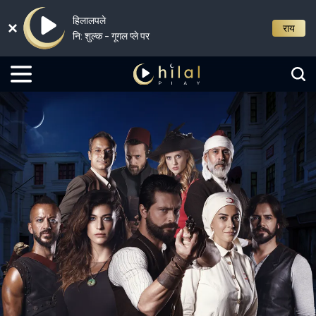
हिलालपले
राय
नि: शुल्क - गूगल प्ले पर