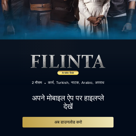
2 मौसम
कार्य
Turkish
नाटक
Arabic
अपराध
अपने मोबाइल ऐप पर हाइलप्ले
देखें
अब डाउनलोड करो