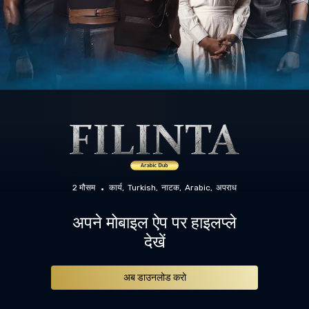
2 मौसम
कार्य
Turkish
नाटक
Arabic
अपराध
अपने मोबाइल ऐप पर हाइलप्ले
देखें
अब डाउनलोड करो