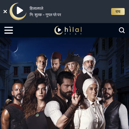
हिलालपले
राय
नि: शुल्क - गूगल प्ले पर