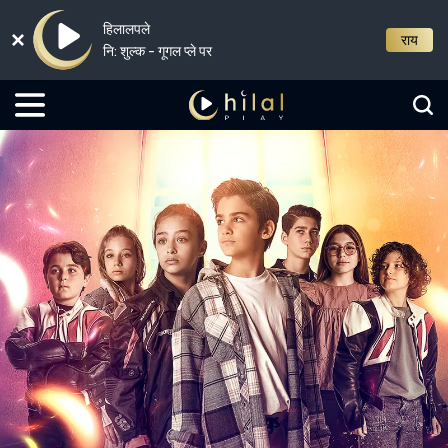
हिलालपले
राय
नि: शुल्क - गूगल प्ले पर