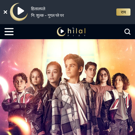
हिलालपले
राय
नि: शुल्क - गूगल प्ले पर