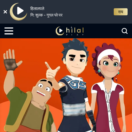
हिलालपले
राय
नि: शुल्क - गूगल प्ले पर