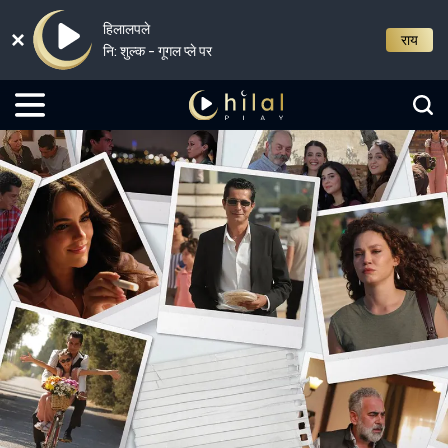
हिलालपले
राय
नि: शुल्क - गूगल प्ले पर