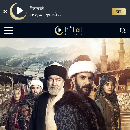
हिलालपले
राय
नि: शुल्क - गूगल प्ले पर