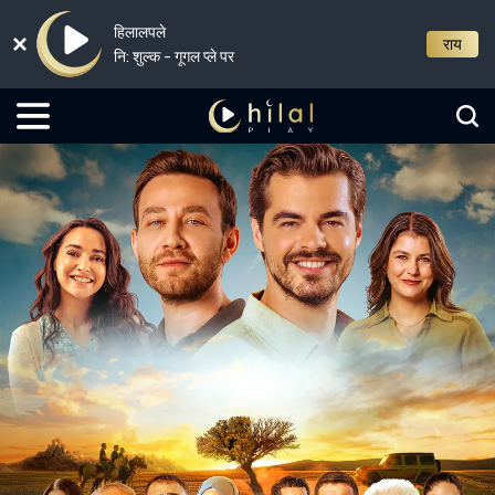
हिलालपले
राय
नि: शुल्क - गूगल प्ले पर