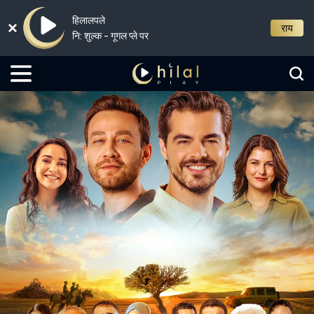
हिलालपले
राय
नि: शुल्क - गूगल प्ले पर