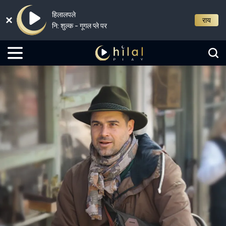
हिलालपले
राय
नि: शुल्क - गूगल प्ले पर