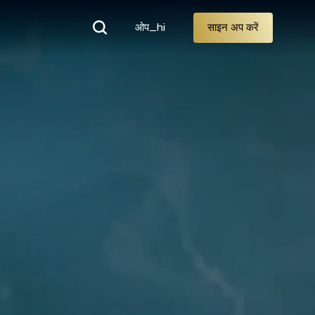
ओप_hi
साइन अप करें