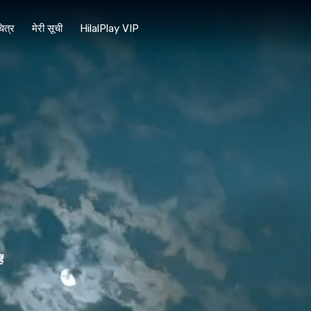
चित्र
मेरी सूची
HilalPlay VIP
ं