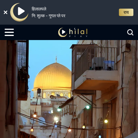
हिलालपले
राय
नि: शुल्क - गूगल प्ले पर